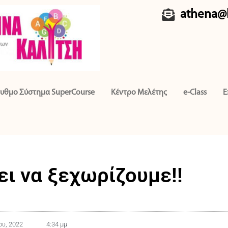
athena@k
υθμο Σύστημα SuperCourse
Κέντρο Μελέτης
e-Class
Ε
ει να ξεχωρίζουμε!!
ου, 2022
4:34 μμ