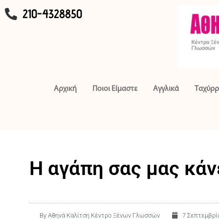
210-4328850
Αρχική
Ποιοι Είμαστε
Αγγλικά
Ταχύρρ
Η αγάπη σας μας κάν
By
Αθηνά Καλίτση Κέντρο Ξένων Γλωσσών
7 Σεπτεμβρί