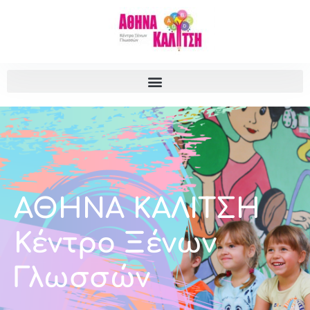
ΑΘΗΝΑ ΚΑΛΙΤΣΗ
Κέντρο Ξένων
Γλωσσών