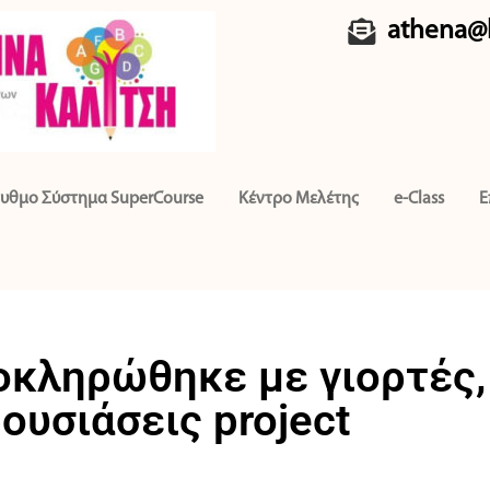
athena@k
υθμο Σύστημα SuperCourse
Κέντρο Μελέτης
e-Class
Ε
οκληρώθηκε με γιορτές,
ουσιάσεις project