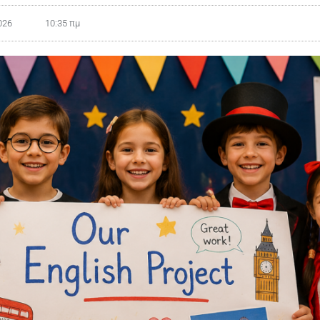
026
10:35 πμ