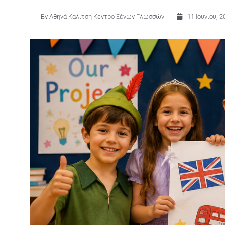
By
Αθηνά Καλίτση Κέντρο Ξένων Γλωσσών
11 Ιουνίου, 2